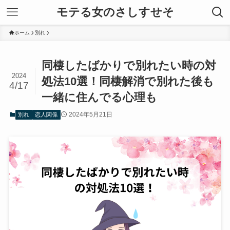
モテる女のさしすせそ
ホーム
別れ
同棲したばかりで別れたい時の対
2024
処法10選！同棲解消で別れた後も
4/17
一緒に住んでる心理も
2024年5月21日
別れ
恋人関係