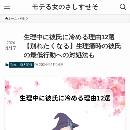
モテる女のさしすせそ
ホーム
別れ
生理中に彼氏に冷める理由12選
2024
【別れたくなる】生理痛時の彼氏
4/17
の最低行動への対処法も
2024年5月14日
別れ
恋人関係