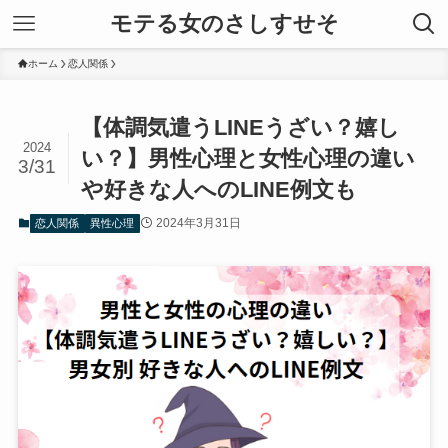
モテる女のさしすせそ
ホーム
恋人関係
【体調気遣うLINEうざい？嬉し
2024
い？】男性心理と女性心理の違い
3/31
や好きな人へのLINE例文も
2024年3月31日
恋人関係
異性心理