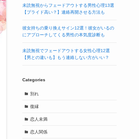
未読無視からフェードアウトする男性心理13選
【プライド高い？】連絡再開させる方法も
彼女持ちの乗り換えサイン12選！彼女がいるの
にアプローチしてくる男性の本気度診断も
未読無視でフェードアウトする女性心理12選
【男との違いも】もう連絡しない方がいい？
Categories
別れ
復縁
恋人未満
恋人関係