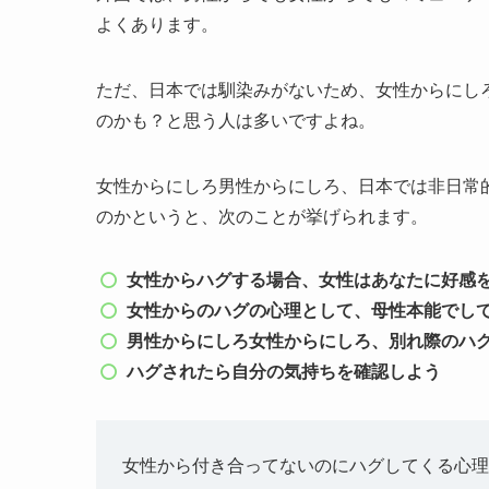
よくあります。
ただ、日本では馴染みがないため、女性からにし
のかも？と思う人は多いですよね。
女性からにしろ男性からにしろ、日本では非日常
のかというと、次のことが挙げられます。
女性からハグする場合、女性はあなたに好感
女性からのハグの心理として、母性本能でし
男性からにしろ女性からにしろ、別れ際のハ
ハグされたら自分の気持ちを確認しよう
女性から付き合ってないのにハグしてくる心理