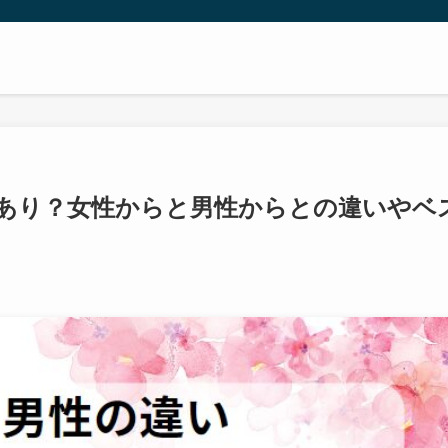
あり？女性からと男性からとの違いやベ