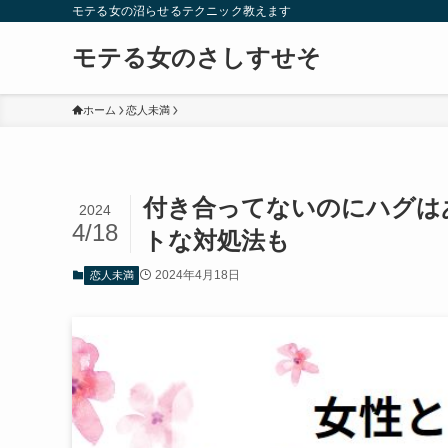
モテる女の沼らせるテクニック教えます
モテる女のさしすせそ
ホーム
恋人未満
付き合ってないのにハグは
2024
4/18
トな対処法も
2024年4月18日
恋人未満