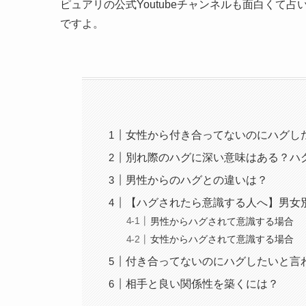
ピュアリの公式Youtubeチャンネルも面白く
ですよ。
女性から付き合ってないのにハグし
別れ際のハグに深い意味はある？ハ
男性からのハグとの違いは？
【ハグされたら意識する人へ】男女
男性からハグされて意識する場合
女性からハグされて意識する場合
付き合ってないのにハグしたいと言
相手と良い関係性を築くには？