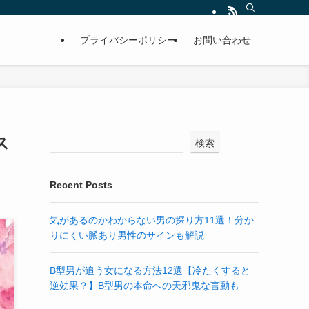
プライバシーポリシー
お問い合わせ
ス
検索
Recent Posts
気があるのかわからない男の探り方11選！分か
りにくい脈あり男性のサインも解説
B型男が追う女になる方法12選【冷たくすると
逆効果？】B型男の本命への天邪鬼な言動も