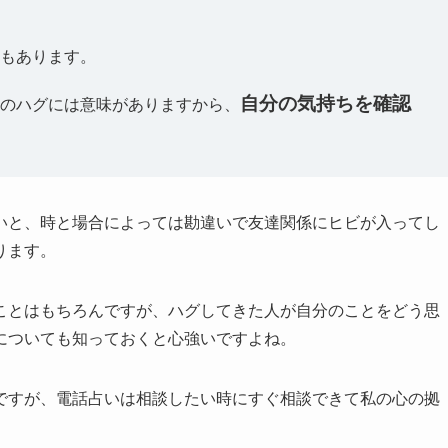
もあります。
自分の気持ちを確認
のハグには意味がありますから、
いと、時と場合によっては勘違いで友達関係にヒビが入ってし
ります。
ことはもちろんですが、ハグしてきた人が自分のことをどう思
についても知っておくと心強いですよね。
ですが、電話占いは相談したい時にすぐ相談できて私の心の拠