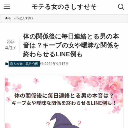
モテる女のさしすせそ
ホーム
恋人未満
体の関係後に毎日連絡とる男の本
2024
音は？キープの女や曖昧な関係を
4/17
終わらせるLINE例も
2024年4月17日
恋人未満
異性心理