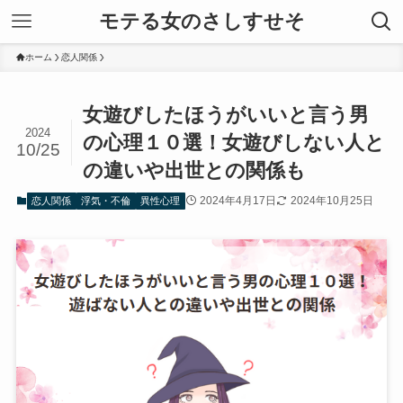
モテる女のさしすせそ
ホーム
恋人関係
女遊びしたほうがいいと言う男
2024
の心理１０選！女遊びしない人と
10/25
の違いや出世との関係も
2024年4月17日
2024年10月25日
恋人関係
浮気・不倫
異性心理