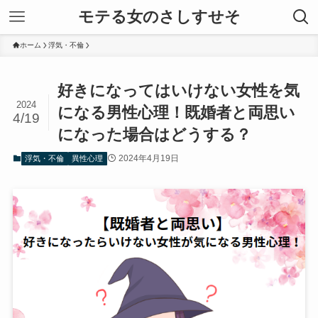
モテる女のさしすせそ
ホーム
浮気・不倫
好きになってはいけない女性を気
2024
になる男性心理！既婚者と両思い
4/19
になった場合はどうする？
2024年4月19日
浮気・不倫
異性心理