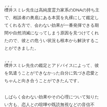
イチイ
櫟井
スミレ
先生は
高純度霊力家系のDNAの持ち主
で、相談者の奥底にある本質を丸裸にして鑑定し
てくれる方で、会わない効果が一番発揮できる期
間や自然消滅になってしまう原因を見つけてくれ
たので、彼との危うい状況も根本から解決するこ
とができました。
イチイ
櫟井
スミレ
先生の鑑定とアドバイスによって、彼
を気遣うことができなかった自分に気づき恋愛と
ちゃんと向き合うことができたんです。
しばらく会わない効果やその心理について知りた
い方も、恋人との
喧嘩や既読無視などの音信不