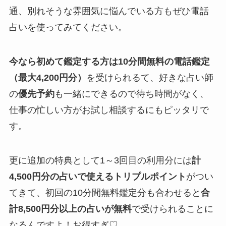
通、別れそうな雰囲気に
悩んでいる方もぜひ電話
占いを使ってみてください。
今なら初めて鑑定する方は10分間無料の電話鑑定
（最大4,200円分）
を受けられるて、好きな占い師
の
優先予約
も一緒にできるので待ち時間がなく、
仕事の忙しい方がお試し相談するにもピッタリで
す。
更に追加の特典として1～3回目の利用分には
計
4,500円分の占いで使えるトリプルポイント
がつい
てきて、初回の10分間無料鑑定分も合わせると
合
計8,500円分以上の占いが無料
で受けられることに
なるんですよ！お得すぎ♡