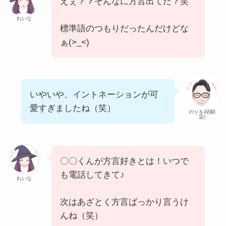
えぇ？？そんなに方言出てた？笑
れいな
標準語のつもりだったんだけどな
ぁ(>_<)
いやいや、イントネーションが可
愛すぎましたね（笑）
のりを(幼馴
染)
〇〇くんが方言好きとは！いつで
も電話してきて♪
れいな
次はあざとく方言ばっかり言うけ
んね（笑）