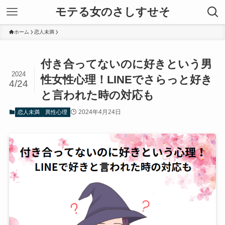
モテる女のさしすせそ
ホーム
恋人未満
付き合ってないのに好きという男
2024
性女性心理！LINEでさらっと好き
4/24
と言われた時の対応も
2024年4月24日
恋人未満
異性心理