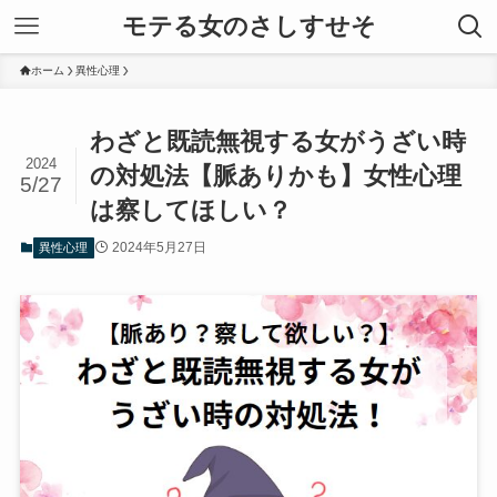
モテる女のさしすせそ
ホーム
異性心理
わざと既読無視する女がうざい時
2024
の対処法【脈ありかも】女性心理
5/27
は察してほしい？
2024年5月27日
異性心理